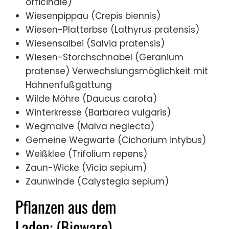
officinale)
Wiesenpippau (Crepis biennis)
Wiesen-Platterbse (Lathyrus pratensis)
Wiesensalbei (Salvia pratensis)
Wiesen-Storchschnabel (Geranium
pratense) Verwechslungsmöglichkeit mit
Hahnenfußgattung
Wilde Möhre (Daucus carota)
Winterkresse (Barbarea vulgaris)
Wegmalve (Malva neglecta)
Gemeine Wegwarte (Cichorium intybus)
Weißklee (Trifolium repens)
Zaun-Wicke (Vicia sepium)
Zaunwinde (Calystegia sepium)
Pflanzen aus dem
Laden: (Bioware)