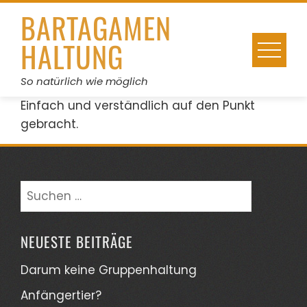
Skip
BARTAGAMEN
to
HALTUNG
content
So natürlich wie möglich
Einfach und verständlich auf den Punkt
gebracht.
Suchen
nach:
NEUESTE BEITRÄGE
Darum keine Gruppenhaltung
Anfängertier?